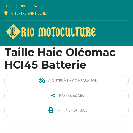
DEVISE ( EURO )
78 TERTRE SAINT DENIS
Taille Haie Oléomac
HCI45 Batterie
AJOUTER À LA COMPARAISON
PARTAGEZ CECI
IMPRIMER LA PAGE