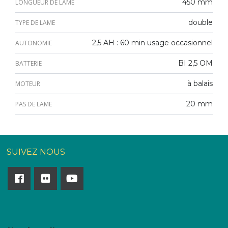
450 mm
LONGUEUR DE LAME
double
TYPE DE LAME
2,5 AH : 60 min usage occasionnel
AUTONOMIE
BI 2,5 OM
BATTERIE
à balais
MOTEUR
20 mm
PAS DE LAME
SUIVEZ NOUS