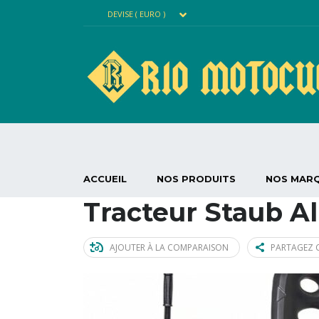
DEVISE ( EURO )
ACCUEIL
NOS PRODUITS
NOS MAR
Tracteur Staub Al
AJOUTER À LA COMPARAISON
PARTAGEZ C