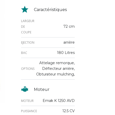
Caractéristiques
LARGEUR
72 cm
DE
COUPE
arrière
EJECTION
180 Litres
BAC
Attelage remorque,
Déflecteur arrière,
OPTIONS
Obturateur mulching,
Moteur
Emak K 1250 AVD
MOTEUR
12.5 CV
PUISSANCE