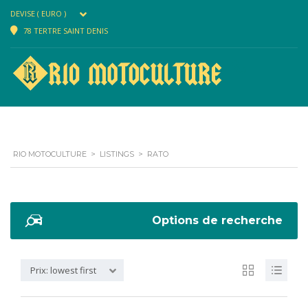
DEVISE ( EURO )
78 TERTRE SAINT DENIS
RIO MOTOCULTURE
>
LISTINGS
>
RATO
Options de recherche
Prix: lowest first