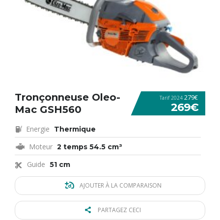
Tronçonneuse Oleo-
279€
Tarif 2024
269€
Mac GSH560
Energie
Thermique
Moteur
2 temps 54.5 cm³
Guide
51 cm
AJOUTER À LA COMPARAISON
PARTAGEZ CECI