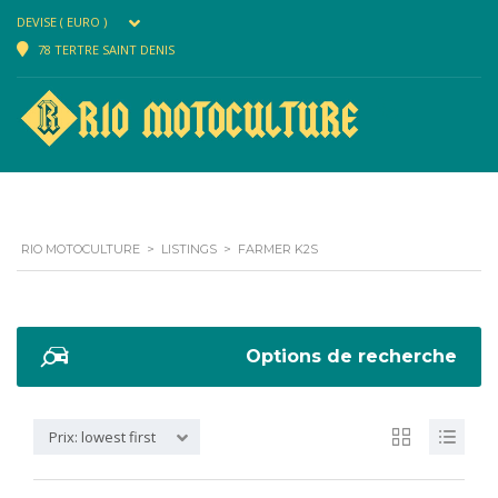
DEVISE ( EURO )
78 TERTRE SAINT DENIS
RIO MOTOCULTURE
>
LISTINGS
>
FARMER K2S
Options de recherche
Prix: lowest first