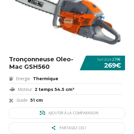
Tronçonneuse Oleo-
279€
Tarif 2024
269€
Mac GSH560
Energie
Thermique
Moteur
2 temps 54.5 cm³
Guide
51 cm
AJOUTER À LA COMPARAISON
PARTAGEZ CECI