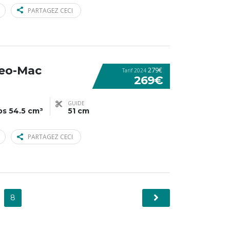
PARTAGEZ CECI
eo-Mac
279€
Tarif 2024
269€
GUIDE
ps 54.5 cm³
51 cm
PARTAGEZ CECI
8