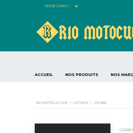
DEVISE ( EURO )
ACCUEIL
NOS PRODUITS
NOS MAR
RIO MOTOCULTURE
>
LISTINGS
>
GSH560
CLASSÉ 