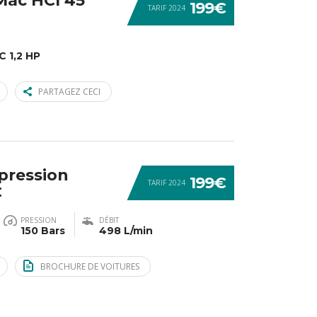
-Mac HCI 45
199€
TARIF 2024
 1,2 HP
PARTAGEZ CECI
pression
199€
TARIF 2024
C
PRESSION
DÉBIT
150 Bars
498 L/min
BROCHURE DE VOITURES