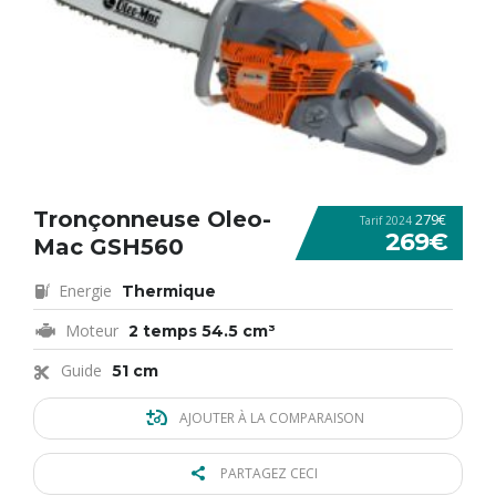
Tronçonneuse Oleo-
279€
Tarif 2024
269€
Mac GSH560
Energie
Thermique
Moteur
2 temps 54.5 cm³
Guide
51 cm
AJOUTER À LA COMPARAISON
PARTAGEZ CECI