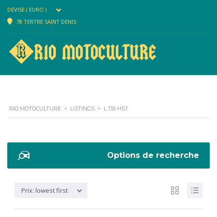
DEVISE ( EURO )
78 TERTRE SAINT DENIS
RIO MOTOCULTURE
>
LISTINGS
>
L 135 HST
Options de recherche
Prix: lowest first