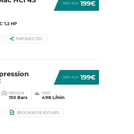
-Mac HCI 45
199€
TARIF 2024
 1,2 HP
PARTAGEZ CECI
pression
199€
TARIF 2024
C
PRESSION
DÉBIT
150 Bars
498 L/min
BROCHURE DE VOITURES