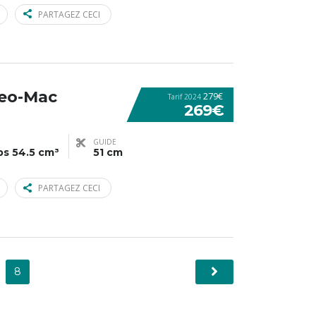
PARTAGEZ CECI
eo-Mac
279€
Tarif 2024
269€
GUIDE
ps 54.5 cm³
51 cm
PARTAGEZ CECI
8