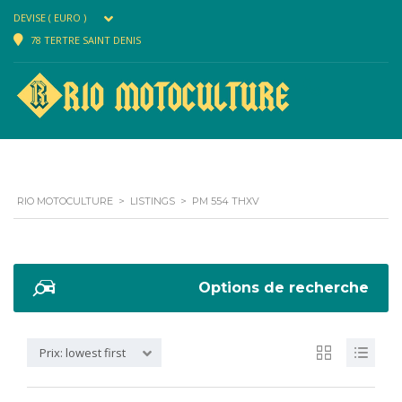
DEVISE ( EURO )
78 TERTRE SAINT DENIS
RIO MOTOCULTURE
>
LISTINGS
>
PM 554 THXV
Options de recherche
Prix: lowest first