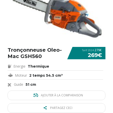
Tronçonneuse Oleo-
279€
Tarif 2024
269€
Mac GSH560
Energie
Thermique
Moteur
2 temps 54.5 cm³
Guide
51 cm
AJOUTER À LA COMPARAISON
PARTAGEZ CECI