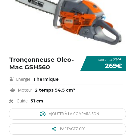
Tronçonneuse Oleo-
279€
Tarif 2024
269€
Mac GSH560
Energie
Thermique
Moteur
2 temps 54.5 cm³
Guide
51 cm
AJOUTER À LA COMPARAISON
PARTAGEZ CECI