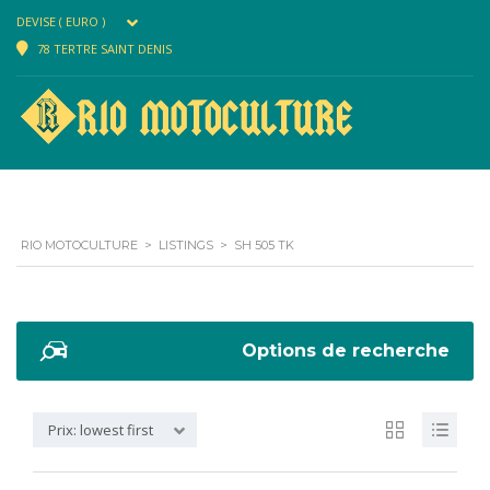
DEVISE ( EURO )
78 TERTRE SAINT DENIS
RIO MOTOCULTURE
>
LISTINGS
>
SH 505 TK
Options de recherche
Prix: lowest first