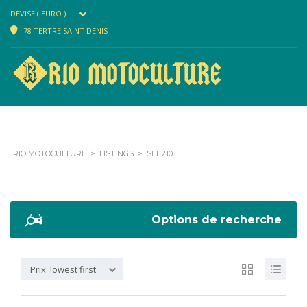
DEVISE ( EURO )
78 TERTRE SAINT DENIS
RIO MOTOCULTURE
>
LISTINGS
>
SLT 210
Options de recherche
Prix: lowest first