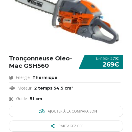
Tronçonneuse Oleo-
279€
Tarif 2024
269€
Mac GSH560
Energie
Thermique
Moteur
2 temps 54.5 cm³
Guide
51 cm
AJOUTER À LA COMPARAISON
PARTAGEZ CECI