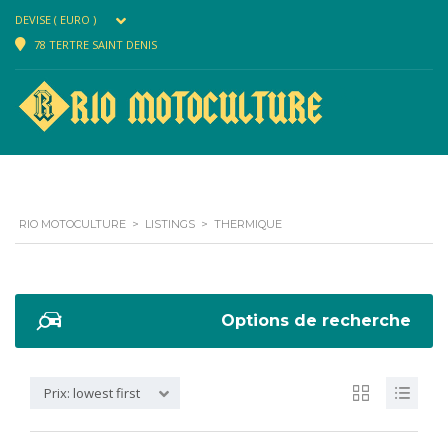
DEVISE ( EURO )
78 TERTRE SAINT DENIS
RIO MOTOCULTURE
>
LISTINGS
>
THERMIQUE
Options de recherche
Prix: lowest first