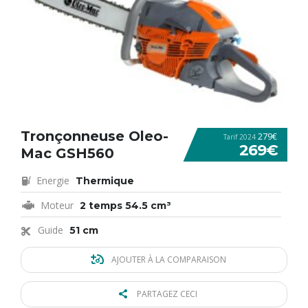
Tronçonneuse Oleo-
279€
Tarif 2024
269€
Mac GSH560
Energie
Thermique
Moteur
2 temps 54.5 cm³
Guide
51 cm
AJOUTER À LA COMPARAISON
PARTAGEZ CECI