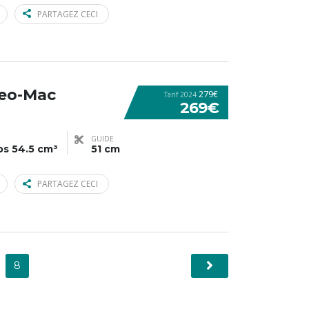
PARTAGEZ CECI
eo-Mac
279€
Tarif 2024
269€
GUIDE
ps 54.5 cm³
51 cm
PARTAGEZ CECI
8