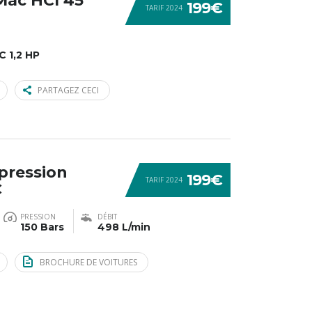
-Mac HCI 45
199€
TARIF 2024
 1,2 HP
PARTAGEZ CECI
pression
199€
TARIF 2024
C
PRESSION
DÉBIT
150 Bars
498 L/min
BROCHURE DE VOITURES