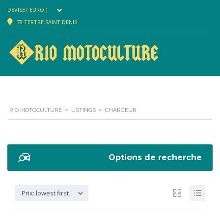
DEVISE ( EURO )
78 TERTRE SAINT DENIS
RIO MOTOCULTURE
>
LISTINGS
>
CHARGEUR
Options de recherche
Prix: lowest first