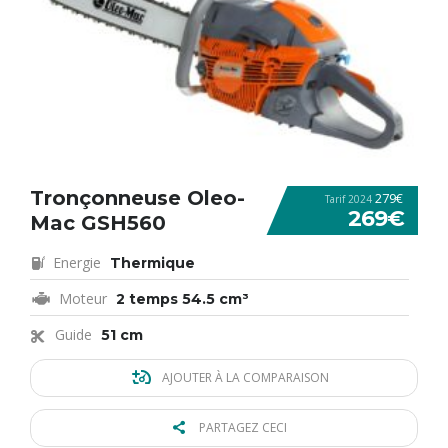
Tronçonneuse Oleo-
279€
Tarif 2024
269€
Mac GSH560
Energie
Thermique
Moteur
2 temps 54.5 cm³
Guide
51 cm
AJOUTER À LA COMPARAISON
PARTAGEZ CECI