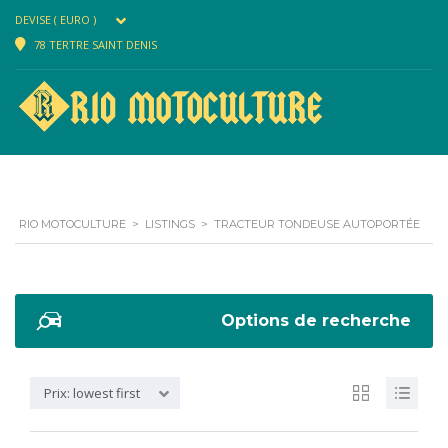
DEVISE ( EURO )
78 TERTRE SAINT DENIS
RIO MOTOCULTURE
>
LISTINGS
>
TRACTEUR TONDEUSE AUTOPORTÉE
Options de recherche
Prix: lowest first