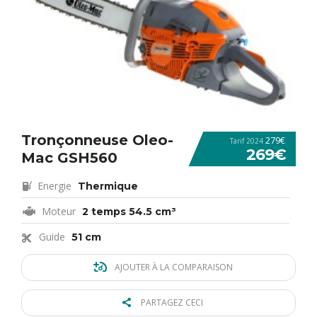
Tronçonneuse Oleo-
279€
Tarif 2024
269€
Mac GSH560
Energie
Thermique
Moteur
2 temps 54.5 cm³
Guide
51 cm
AJOUTER À LA COMPARAISON
PARTAGEZ CECI