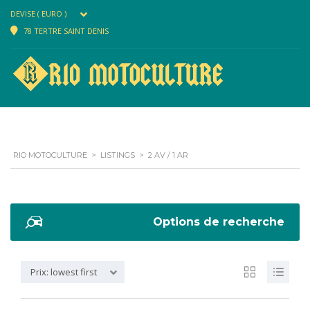
DEVISE ( EURO )
78 TERTRE SAINT DENIS
RIO MOTOCULTURE
>
LISTINGS
>
2 AV / 1 AR
Options de recherche
Prix: lowest first