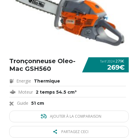
Tronçonneuse Oleo-
279€
Tarif 2024
269€
Mac GSH560
Energie
Thermique
Moteur
2 temps 54.5 cm³
Guide
51 cm
AJOUTER À LA COMPARAISON
PARTAGEZ CECI