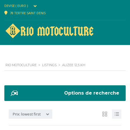
DEVISE ( EURO )
78 TERTRE SAINT DENIS
RIO MOTOCULTURE
>
LISTINGS
>
ALIZEE 12,5 KH
Options de recherche
Prix: lowest first