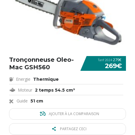
Tronçonneuse Oleo-
279€
Tarif 2024
269€
Mac GSH560
Energie
Thermique
Moteur
2 temps 54.5 cm³
Guide
51 cm
AJOUTER À LA COMPARAISON
PARTAGEZ CECI